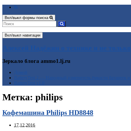
Вкл/выкл формы поиска
Вкл/выкл навигации
Алексей Надёжин о технике и не только
Зеркало блога ammo1.lj.ru
Домой
BatteryTest 2 — Народный измеритель ёмкости батареек и
BatteryTest v1.0
Метка:
philips
Кофемашина Philips HD8848
17.12.2016