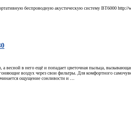
тативную беспроводную акустическую систему BT6000 http://www.
80
, а весной в него ещё и попадает цветочная пыльца, вызывающа
огоняющие воздух через свои фильтры. Для комфортного самочу
начинается ощущение сонливости и …