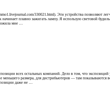
ammo1.livejournal.com/330021.html). Эти устройства позволяют ле
ик начинает плавно зажигать лампу. Я использую световой будиль
дложила мне …
спозиции всех остальных компаний. Дело в том, что экспозиций у
не меньшего размера, для дистрибьютеров — там показываются
спозиции даже не …