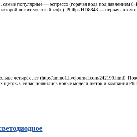
 самые популярные — эспрессо (горячая вода под давлением 8-1
в которой лежит молотый кофе). Philips HD8848 — первая автома
льше четырёх лет (http://ammo1.livejournal.com/242190.html). По
их щёток. Сейчас появились новые модели щёток и компания Phi
светодиодное