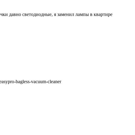
почки давно светодиодные, я заменил лампы в квартире
asypro-bagless-vacuum-cleaner