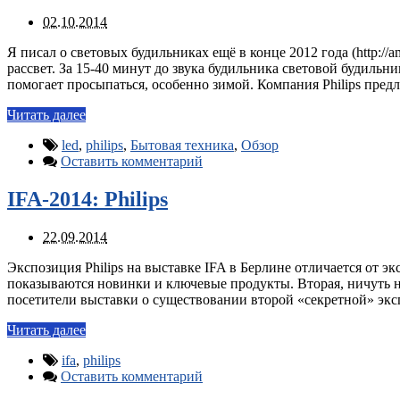
02.10.2014
Я писал о световых будильниках ещё в конце 2012 года (http://
рассвет. За 15-40 минут до звука будильника световой будильн
помогает просыпаться, особенно зимой. Компания Philips пре
Читать далее
led
,
philips
,
Бытовая техника
,
Обзор
Оставить комментарий
IFA-2014: Philips
22.09.2014
Экспозиция Philips на выставке IFA в Берлине отличается от эк
показываются новинки и ключевые продукты. Вторая, ничуть 
посетители выставки о существовании второй «секретной» эк
Читать далее
ifa
,
philips
Оставить комментарий