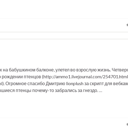
х на бабушкином балконе, улетел во взрослую жизнь. Четвер
рождении птенцов (http://ammo1.livejournal.com/254701.html)
ml). Огромное спасибо Дмитрию lionplush за скрипт для веб
вшиеся птенцы почему-то забрались за гнездо. …