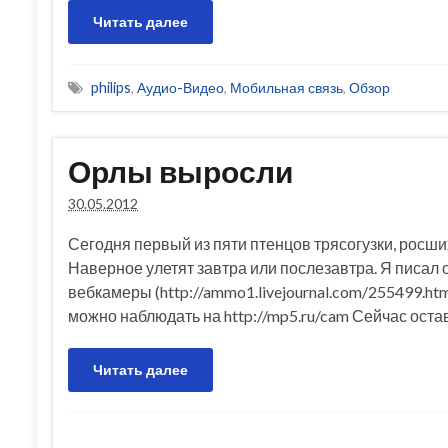
Читать далее
philips
,
Аудио-Видео
,
Мобильная связь
,
Обзор
Орлы выросли
30.05.2012
Сегодня первый из пяти птенцов трясогузки, росши
Наверное улетят завтра или послезавтра. Я писал о 
вебкамеры (http://ammo1.livejournal.com/255499.ht
можно наблюдать на http://mp5.ru/cam Сейчас оста
Читать далее