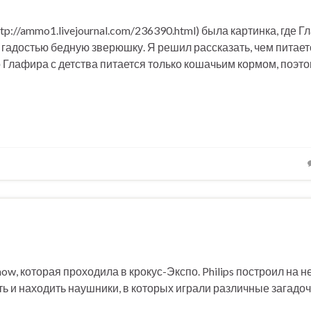
p://ammo1.livejournal.com/236390.html) была картинка, где 
ой гадостью бедную зверюшку. Я решил рассказать, чем питае
то Глафира с детства питается только кошачьим кормом, поэт
ow, которая проходила в крокус-Экспо. Philips построил на 
ть и находить наушники, в которых играли различные загадо