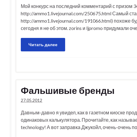
Мой конкурс на последний комментарий с призом 3
http://ammo1.livejournal.com/250675.html Самый ст
http://ammo1.livejournal.com/191066.html) похоже б
сегодня я не об этом. zorins и ljpromo придумали 
Читать далее
Фальшивые бренды
27.05.2012
Давным-давно я увидел, как в газетном киоске про
одинаковых калькулятора. Прочитайте, как называ
technology! А вот заправка Джукойл, очень-очень п