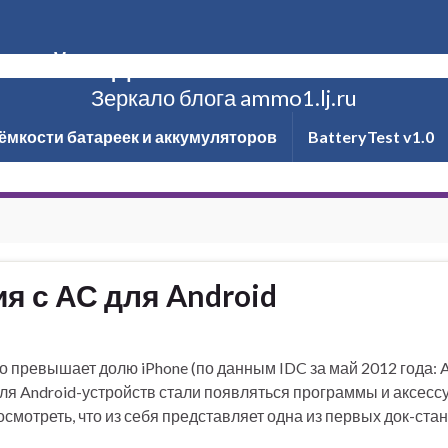
ксей Надёжин о технике и не то
Зеркало блога ammo1.lj.ru
ёмкости батареек и аккумуляторов
BatteryTest v1.0
ия с АС для Android
 превышает долю iPhone (по данным IDC за май 2012 года: A
для Android-устройств стали появляться программы и аксес
осмотреть, что из себя представляет одна из первых док-ста