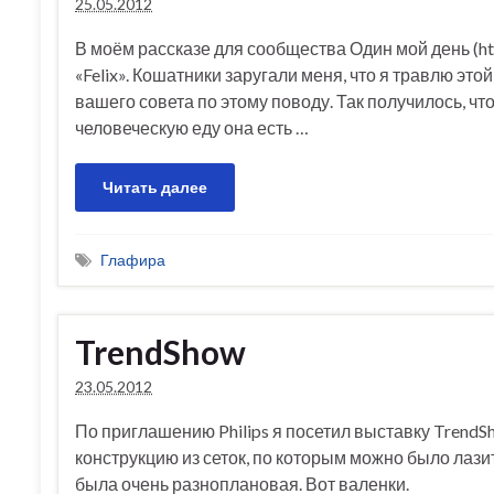
25.05.2012
В моём рассказе для сообщества Один мой день (htt
«Felix». Кошатники заругали меня, что я травлю эт
вашего совета по этому поводу. Так получилось, ч
человеческую еду она есть …
Читать далее
Глафира
TrendShow
23.05.2012
По приглашению Philips я посетил выставку TrendSh
конструкцию из сеток, по которым можно было лази
была очень разноплановая. Вот валенки.