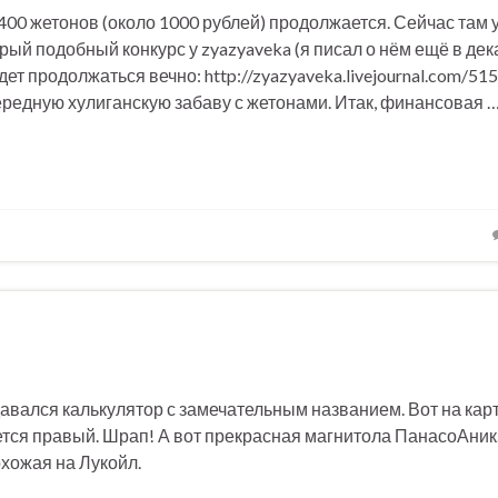
400 жетонов (около 1000 рублей) продолжается. Сейчас там 
арый подобный конкурс у zyazyaveka (я писал о нём ещё в дек
удет продолжаться вечно: http://zyazyaveka.livejournal.com/5
очередную хулиганскую забаву с жетонами. Итак, финансовая 
давался калькулятор с замечательным названием. Вот на кар
ется правый. Шрап! А вот прекрасная магнитола ПанасоАни
охожая на Лукойл.