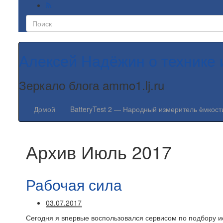
Алексей Надёжин о технике 
Зеркало блога ammo1.lj.ru
Домой
BatteryTest 2 — Народный измеритель ёмкост
Архив
Июль 2017
Рабочая сила
03.07.2017
Сегодня я впервые воспользовался сервисом по подбору ис