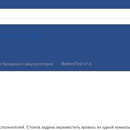
и не только
и батареек и аккумуляторов
BatteryTest v1.0
полнителей. Стояла задача переместить кровать из одной комнаты