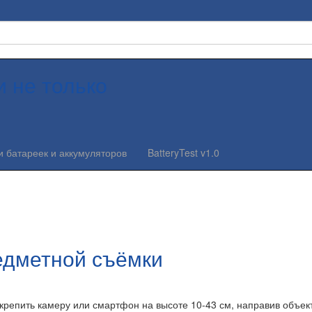
и не только
и батареек и аккумуляторов
BatteryTest v1.0
едметной съёмки
акрепить камеру или смартфон на высоте 10-43 см, направив объек