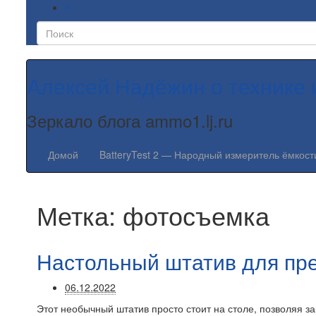
Алексей Надёжин о технике 
Зеркало блога ammo1.lj.ru
Домой
BatteryTest 2 — Народный измеритель ёмкост
Метка:
фотосъемка
Настольный штатив для пр
06.12.2022
Этот необычный штатив просто стоит на столе, позволяя з