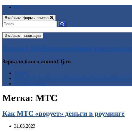
Вкл/выкл формы поиска
Вкл/выкл навигации
Алексей Надёжин о технике и не только
Зеркало блога ammo1.lj.ru
Домой
BatteryTest 2 — Народный измеритель ёмкости батареек и
BatteryTest v1.0
Метка:
МТС
Как МТС «ворует» деньги в роуминге
31.03.2023