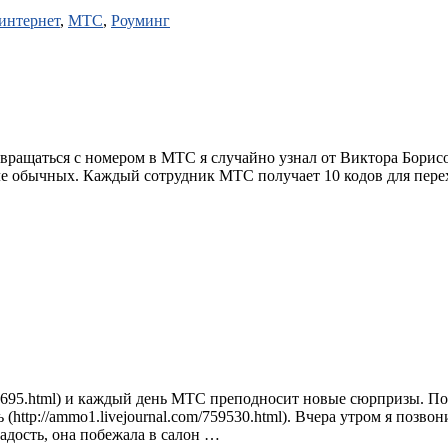
интернет
,
МТС
,
Роуминг
озвращаться с номером в МТС я случайно узнал от Виктора Борисо
вле обычных. Каждый сотрудник МТС получает 10 кодов для пере
758695.html) и каждый день МТС преподносит новые сюрпризы. П
ь (http://ammo1.livejournal.com/759530.html). Вчера утром я поз
адость, она побежала в салон …