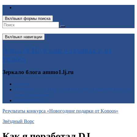
Вкл/выкл формы поиска
Вкл/выкл навигации
Алексей Надёжин о технике и не
только
Зеркало блога ammo1.lj.ru
Домой
BatteryTest 2 — Народный измеритель ёмкости батареек
и аккумуляторов
BatteryTest v1.0
Результаты конкурса «Новогодние подарки от Konoos»
Звёздный Ворс
Как я поработал DJ