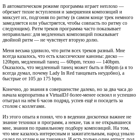
В автоматическом режиме программа играет неплохо —
обрезает тихие вступления и завершения композиций и
миксует их, подгоняя по ритму (в самом конце трек немного
замедляется или убыстряется, чтобы совпасть по ритму со
следующим). Ритм треков программа часто показывает
неправильно: для медленных композиций показывает
двойной ритм — не чувствует вторую долю.
Меня весьма удивило, что ритм всех треков разный. Мне
всегда казалось, что есть классические каноны: диско —
120bpm, медленный танец — 60bpm, техно — 140bpm.
Оказалось, что медленный танец может быть и 86bpm (а я то
всегда думал, почему Lady In Red танцевать неудобно), а
быстрые от 105 до 175 bpm.
Конечно, до знания в совершенстве далеко, но за два часа до
начала корпоратива я VirtualDJ более-менее освоил и успешно
отыграл на нём 6 часов подряд, успев ещё и посидеть за
столом с коллегами.
Из этого опыта я понял, что в ведении дискотеки важнее не
знание техники и программ, а некие, так и не открывшиеся
мне, знания по правильному подбору композиций. На том,
что мне казалось интересным и зажигательным, народ уныло
сидел по углам и не танцевал. И есть только один артист, под