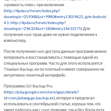
«громкость плюс» при включении
(
http://4pda.ru/forum/index.php?
showtopic=259348&st=9980#entry13059622, для Android
4.1:
http://4pda.ru/forum/index.php?
showtopic=296324&st=180#entry14633175)
Для
получения root-прав даже не нужно подключение к
компьютеру.
После получения root-доступа данные программ можно
копировать и восстанавливать с помощью одной из
специальных программ. Часто для этого используется
Titanium Backup, но он платный и имеет совершенно не
интуитивно-понятный интерфейс.
Программа GO Backup Pro
(
https://play.google.com/store/apps/details?
id=com.jiubang.go.backup.ex
), которую я предлагал
использовать в сентябрьской статье, хороша тем, что
умеет работать как с root-правами, так и без. Когда рута