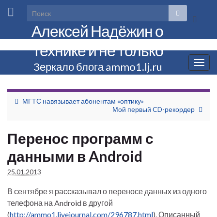
Вкл/
Алексей Надёжин о
выкл
форм
технике и не только
поиска
Вкл/
Зеркало блога ammo1.lj.ru
выкл
нави
МГТС навязывает абонентам «оптику»
Мой первый CD-рекордер
Перенос программ с
данными в Android
25.01.2013
В сентябре я рассказывал о переносе данных из одного
телефона на Android в другой
(
http://ammo1.livejournal.com/296787.html
). Описанный