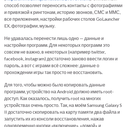
способ позволяет переносить контакты с фотографиями
и привязкой к рингтонам, историю звонков, СМС и ММС,
все приложения, настройки рабочих столов GoLauncher
EX, фотографии, музыку.
Не удавалась перенести лишь одно — данные и
настройки программ. Для некоторых программ это
совсем не важно, в некоторых (например twitter,
facebook, instagram) достаточно заново ввести логин и
пароль, а вот с играми всё сложнее: данные о
прохождении игры так просто не восстановить.
Для того, чтобы можно было копировать данные
программ, устройство на Android должно иметь root-
доступ. Как оказалось, получить root на многих
устройствах очень просто. Так, на моём Samsung Galaxy S
II достаточно скопировать на карту памяти два файла и
запустить их из консоли восстановления, нажав
одновременно кнопки «включение», «домой» и