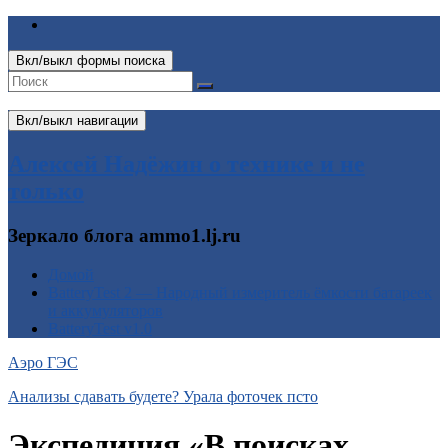
Вкл/выкл формы поиска
Вкл/выкл навигации
Алексей Надёжин о технике и не
только
Зеркало блога ammo1.lj.ru
Домой
BatteryTest 2 — Народный измеритель ёмкости батареек
и аккумуляторов
BatteryTest v1.0
Аэро ГЭС
Анализы сдавать будете? Урала фоточек псто
Экспедиция «В поисках