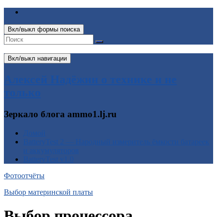
Вкл/выкл формы поиска
Вкл/выкл навигации
Алексей Надёжин о технике и не
только
Зеркало блога ammo1.lj.ru
Домой
BatteryTest 2 — Народный измеритель ёмкости батареек
и аккумуляторов
BatteryTest v1.0
Фотоотчёты
Выбор материнской платы
Выбор процессора