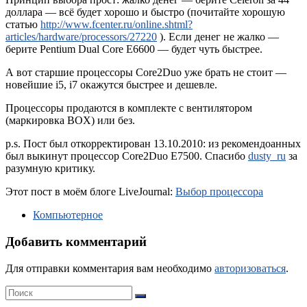
доллара — всё будет хорошо и быстро (почитайте хорошую
статью
http://www.fcenter.ru/online.shtml?
articles/hardware/processors/27220
). Если денег не жалко —
берите Pentium Dual Core E6600 — будет чуть быстрее.
А вот старшие процессоры Core2Duo уже брать не стоит —
новейшие i5, i7 окажутся быстрее и дешевле.
Процессоры продаются в комплекте с вентилятором
(маркировка BOX) или без.
p.s. Пост был откорректирован 13.10.2010: из рекомендоанных
был выкинут процессор Core2Duo E7500. Спасибо
dusty_ru
за
разумную критику.
Этот пост в моём блоге LiveJournal:
Выбор процессора
Компьютерное
Добавить комментарий
Для отправки комментария вам необходимо
авторизоваться
.