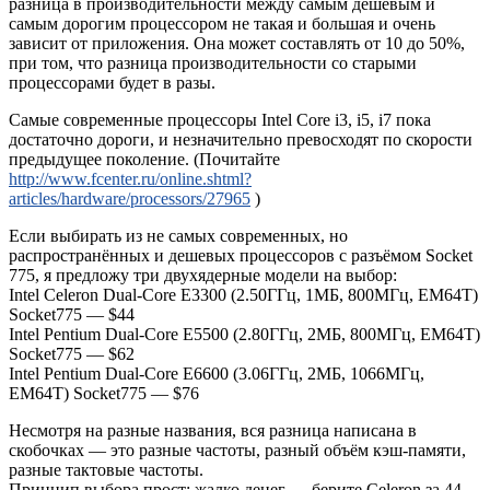
разница в производительности между самым дешёвым и
самым дорогим процессором не такая и большая и очень
зависит от приложения. Она может составлять от 10 до 50%,
при том, что разница производительности со старыми
процессорами будет в разы.
Самые современные процессоры Intel Core i3, i5, i7 пока
достаточно дороги, и незначительно превосходят по скорости
предыдущее поколение. (Почитайте
http://www.fcenter.ru/online.shtml?
articles/hardware/processors/27965
)
Если выбирать из не самых современных, но
распространённых и дешевых процессоров с разъёмом Socket
775, я предложу три двухядерные модели на выбор:
Intel Celeron Dual-Core E3300 (2.50ГГц, 1МБ, 800МГц, EM64T)
Socket775 — $44
Intel Pentium Dual-Core E5500 (2.80ГГц, 2МБ, 800МГц, EM64T)
Socket775 — $62
Intel Pentium Dual-Core E6600 (3.06ГГц, 2МБ, 1066МГц,
EM64T) Socket775 — $76
Несмотря на разные названия, вся разница написана в
скобочках — это разные частоты, разный объём кэш-памяти,
разные тактовые частоты.
Принцип выбора прост: жалко денег — берите Celeron за 44