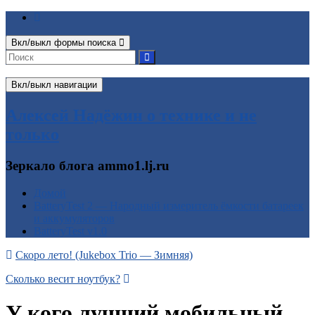
Вкл/выкл формы поиска
Вкл/выкл навигации
Алексей Надёжин о технике и не
только
Зеркало блога ammo1.lj.ru
Домой
BatteryTest 2 — Народный измеритель ёмкости батареек
и аккумуляторов
BatteryTest v1.0
Скоро лето! (Jukebox Trio — Зимняя)
Сколько весит ноутбук?
У кого лучший мобильный