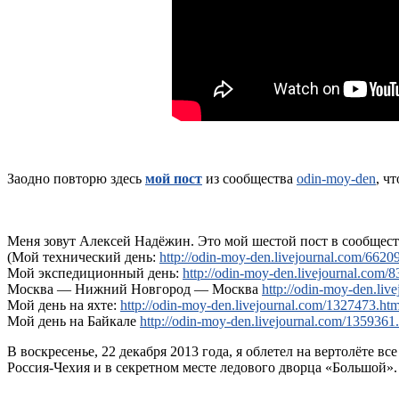
Заодно повторю здесь
мой пост
из сообщества
odin-moy-den
, ч
Меня зовут Алексей Надёжин. Это мой шестой пост в сообщес
(Мой технический день:
http://odin-moy-den.livejournal.com/6620
Мой экспедиционный день:
http://odin-moy-den.livejournal.com/8
Москва — Нижний Новгород — Москва
http://odin-moy-den.liv
Мой день на яхте:
http://odin-moy-den.livejournal.com/1327473.htm
Мой день на Байкале
http://odin-moy-den.livejournal.com/1359361.
В воскресенье, 22 декабря 2013 года, я облетел на вертолёте
Россия-Чехия и в секретном месте ледового дворца «Большой».