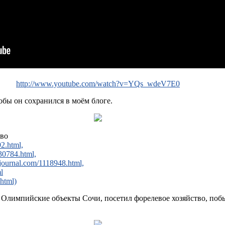
http://www.youtube.com/watch?v=YQs_wdeV7E0
тобы он сохранился в моём блоге.
тво
92.html,
30784.html,
ejournal.com/1118948.html,
l
html)
 все Олимпийские объекты Сочи, посетил форелевое хозяйство, п