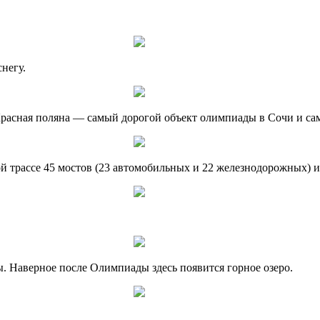
негу.
расная поляна — самый дорогой объект олимпиады в Сочи и сама
вой трассе 45 мостов (23 автомобильных и 22 железнодорожных) 
ы. Наверное после Олимпиады здесь появится горное озеро.