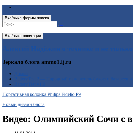
Вкл/выкл формы поиска
Вкл/выкл навигации
Алексей Надёжин о технике и не только
Зеркало блога ammo1.lj.ru
Домой
BatteryTest 2 — Народный измеритель ёмкости батареек и
BatteryTest v1.0
Портативная колонка Philips Fidelio P9
Новый дизайн блога
Видео: Олимпийский Сочи с в