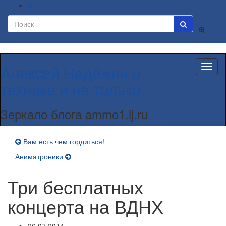
Вкл/
выкл
формы
поиска
Алексей Надёжин о
Вкл/
выкл
технике и не только
навиг
Зеркало блога ammo1.lj.ru
Вам есть чем гордиться!
Аниматроники
Три бесплатных
концерта на ВДНХ