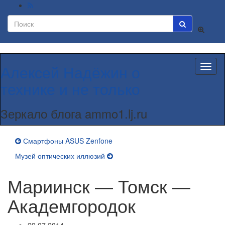
Вкл/
выкл
формы
поиска
Алексей Надёжин о
Вкл/
выкл
технике и не только
навиг
Зеркало блога ammo1.lj.ru
Смартфоны ASUS Zenfone
Музей оптических иллюзий
Мариинск — Томск —
Академгородок