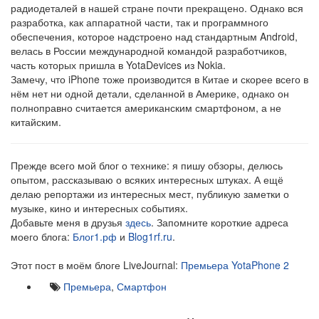
радиодеталей в нашей стране почти прекращено. Однако вся
разработка, как аппаратной части, так и программного
обеспечения, которое надстроено над стандартным Android,
велась в России международной командой разработчиков,
часть которых пришла в YotaDevices из Nokia.
Замечу, что iPhone тоже производится в Китае и скорее всего в
нём нет ни одной детали, сделанной в Америке, однако он
полноправно считается американским смартфоном, а не
китайским.
Прежде всего мой блог о технике: я пишу обзоры, делюсь
опытом, рассказываю о всяких интересных штуках. А ещё
делаю репортажи из интересных мест, публикую заметки о
музыке, кино и интересных событиях.
Добавьте меня в друзья
здесь
. Запомните короткие адреса
моего блога:
Блог1.рф
и
Blog1rf.ru
.
Этот пост в моём блоге LiveJournal:
Премьера YotaPhone 2
Премьера
,
Смартфон