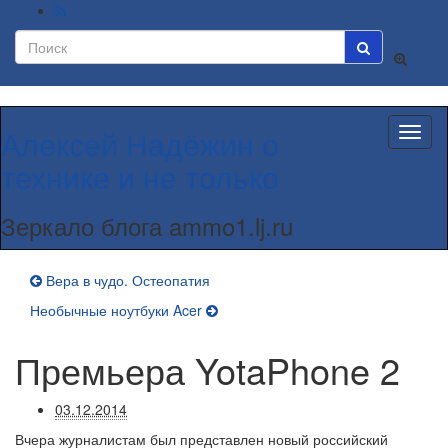
Вкл/
выкл
формы
поиска
Алексей Надёжин о
Вкл/
выкл
технике и не только
навиг
Зеркало блога ammo1.lj.ru
Вера в чудо. Остеопатия
Необычные ноутбуки Acer
Премьера YotaPhone 2
03.12.2014
Вчера журналистам был представлен новый российский