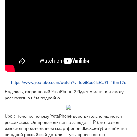
https://www.youtube.com/watch?v=feGBus0lsBU#t=15m17s
Надеюсь, скоро новый YotaPhone 2 будет у меня и я смогу
рассказать о нём подробно.
Upd.: Поясню, почему YotaPhone действительно является
российским. Он производится на заводе Hi-P (этот завод
известен производством смартфонов Blackberry) и в нём нет
ни одной российской детали — увы производство