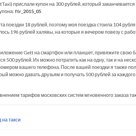
Taxi) прислали купон на 300 рублей, который заканчивается 
купона:
ftr_2015_05
та поездки 18 рублей, поэтому моя поездка стоила 104 рубля
алось 196 рублей халявы, на которые я вечером повезу с ра
риложение Gett на смартфон или планшет, привяжите свою б
тся 500 рублей. Их можно потратить как на одну, так и на неск
 номером вашего телефона. После вашей поездки я также по
рый можно давать друзьям и получать 500 рублей за каждого 
внением тарифов московских систем мгновенного заказа так
 на такси