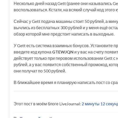
Несколько дней назад Gett (ранее они назывались Get
воспользоваться. Кстати, на всякий случай код этого 
Сейчас у Gett подача машины стоит 50 рублей, а мину
вычлись из бесплатных 300 рублей и у меня ещё ост
обзор которой мне предстоит написать в выходные.
У Gett есть система взаимных бонусов. Установите п
введите код купона
GTEWJQN
и у вас на счету появи
действует только при перовом использовании Gett с
рублей, а у вас появится собственный промокод, кото
они получат по 500 рублей.
В ближайшее время я планирую написать пост со сра
Этот пост в моём блоге LiveJournal:
2 минуты 12 секунд