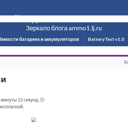
ксей Надёжин о технике и не то
Зеркало блога ammo1.lj.ru
ёмкости батареек и аккумуляторов
BatteryTest v1.0
Б
си
 минуты 12 секунд. 🙂
бесплатной.