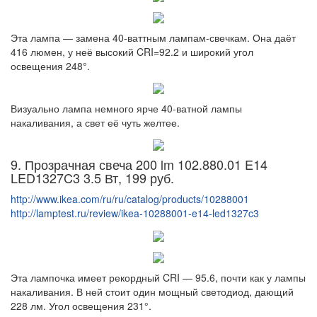
Эта лампа — замена 40-ваттным лампам-свечкам. Она даёт
416 люмен, у неё высокий CRI=92.2 и широкий угол
освещения 248°.
Визуально лампа немного ярче 40-ватной лампы
накаливания, а свет её чуть желтее.
9. Прозрачная свеча 200 lm 102.880.01 E14
LED1327C3 3.5 Вт, 199 руб.
http://www.ikea.com/ru/ru/catalog/products/10288001
http://lamptest.ru/review/ikea-10288001-e14-led1327c3
Эта лампочка имеет рекордный CRI — 95.6, почти как у лампы
накаливания. В ней стоит один мощный светодиод, дающий
228 лм. Угол освещения 231°.