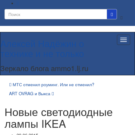
Вкл/
выкл
формы
поиска
Алексей Надёжин о
Вкл/
выкл
технике и не только
навиг
Зеркало блога ammo1.lj.ru
МТС отменил роуминг. Или не отменил?
ART OVRAG и Выкса
Новые светодиодные
лампы IKEA