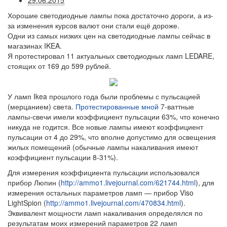
29.06.2015
Хорошие светодиодные лампы пока достаточно дороги, а из-
за изменения курсов валют они стали ещё дороже.
Одни из самых низких цен на светодиодные лампы сейчас в
магазинах IKEA.
Я протестировал 11 актуальных светодиодных ламп LEDARE,
стоящих от 169 до 599 рублей.
У ламп Ikea прошлого года были проблемы с пульсацией
(мерцанием) света.
Протестированные мной
7-ваттные
лампы-свечи имели коэффициент пульсации 63%, что конечно
никуда не годится. Все новые лампы имеют коэффициент
пульсации от 4 до 29%, что вполне допустимо для освещения
жилых помещений (обычные лампы накаливания имеют
коэффициент пульсации 8-31%).
Для измерения коэффициента пульсации использовался
прибор Люпин (
http://ammo1.livejournal.com/621744.html
), для
измерения остальных параметров ламп — прибор Viso
LightSpion (
http://ammo1.livejournal.com/470834.html
).
Эквивалент мощности ламп накаливания определялся по
результатам моих измерений параметров 22 ламп