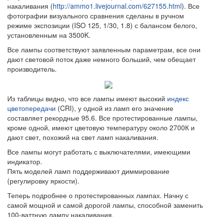
накаливания (
http://ammo1.livejournal.com/627155.html
). Все
фотографии визуального сравнения сделаны в ручном
режиме экспозиции (ISO 125, 1/30, 1.8) с балансом белого,
установленным на 3500K.
Все лампы соответствуют заявленным параметрам, все они
дают световой поток даже немного больший, чем обещает
производитель.
Из таблицы видно, что все лампы имеют высокий
индекс
цветопередачи
(CRI), у одной из ламп его значение
составляет рекордные 95.6. Все протестированные лампы,
кроме одной, имеют цветовую температуру около 2700К и
дают свет, похожий на свет ламп накаливания.
Все лампы могут работать с выключателями, имеющими
индикатор.
Пять моделей ламп поддерживают диммирование
(регулировку яркости).
Теперь подробнее о протестированных лампах. Начну с
самой мощной и самой дорогой лампы, способной заменить
100-ваттную лампу накаливания.