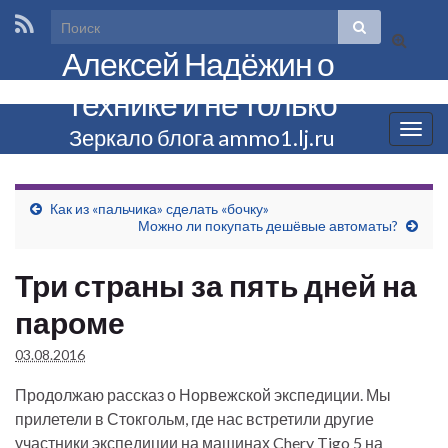
Вкл/
Алексей Надёжин о
выкл
формы
технике и не только
поиска
Вкл/
Зеркало блога ammo1.lj.ru
выкл
нави
Как из «пальчика» сделать «бочку»
Можно ли покупать дешёвые автоматы?
Три страны за пять дней на
пароме
03.08.2016
Продолжаю рассказ о Норвежской экспедиции. Мы
прилетели в Стокгольм, где нас встретили другие
участники экспедиции на машинах Chery Tigo 5 на