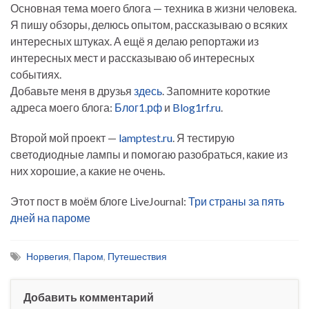
Основная тема моего блога — техника в жизни человека.
Я пишу обзоры, делюсь опытом, рассказываю о всяких
интересных штуках. А ещё я делаю репортажи из
интересных мест и рассказываю об интересных
событиях.
Добавьте меня в друзья
здесь
. Запомните короткие
адреса моего блога:
Блог1.рф
и
Blog1rf.ru
.
Второй мой проект —
lamptest.ru
. Я тестирую
светодиодные лампы и помогаю разобраться, какие из
них хорошие, а какие не очень.
Этот пост в моём блоге LiveJournal:
Три страны за пять
дней на пароме
Норвегия
,
Паром
,
Путешествия
Добавить комментарий