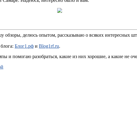
Самаре. Надеюсь, интересно было и вам.
шу обзоры, делюсь опытом, рассказываю о всяких интересных шт
 блога:
Блог1.рф
и
Blog1rf.ru
.
пы и помогаю разобраться, какие из них хорошие, а какие не оч
ой