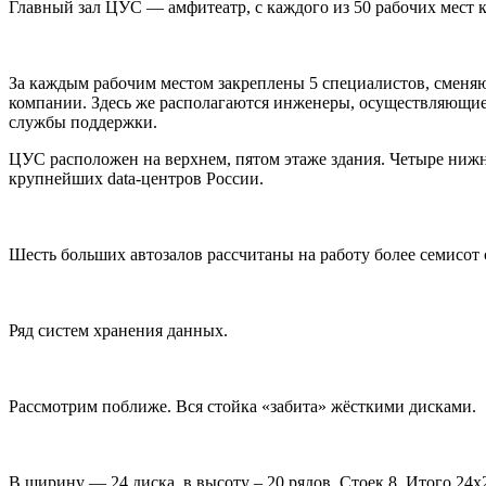
Главный зал ЦУС — амфитеатр, с каждого из 50 рабочих мест к
За каждым рабочим местом закреплены 5 специалистов, сменя
компании. Здесь же располагаются инженеры, осуществляющие
службы поддержки.
ЦУС расположен на верхнем, пятом этаже здания. Четыре ниж
крупнейших data-центров России.
Шесть больших автозалов рассчитаны на работу более семисот 
Ряд систем хранения данных.
Рассмотрим поближе. Вся стойка «забита» жёсткими дисками.
В ширину — 24 диска, в высоту – 20 рядов. Стоек 8. Итого 24