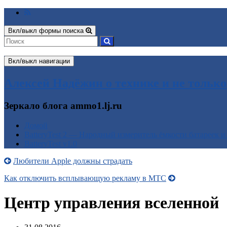
Вкл/выкл формы поиска
Вкл/выкл навигации
Алексей Надёжин о технике и не только
Зеркало блога ammo1.lj.ru
Домой
BatteryTest 2 — Народный измеритель ёмкости батареек и
BatteryTest v1.0
Любители Apple должны страдать
Как отключить всплывающую рекламу в МТС
Центр управления вселенной