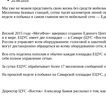
31.08.2016
Мы уже не можем представить свою жизнь без средств мобильной
Миллионы базовых станций, сотни тысяч километров линий свя
неделе я побывал в самом главном месте мобильной сети — Е
Весной 2015 года «МегаФон» завершил создание Единого Цен
и в мире. ЕЦУС имеет две площадки — в Самаре (ЦУС «Восток
России и управляет всем оборудованием: голосовой и пакетно
могут дистанционно обращаться ко всему оборудованию сети, в
Вся сеть поделена пополам и обычно каждая площадка ЕЦУС об
себя полное управление сетью.
За сутки ЕЦУС обрабатывает более 17 миллионов сообщений о 
На прошлой неделе я побывал на Самарской площадке ЕЦУС, 
Директор ЦУС «Восток» Александр Быков рассказал о том, как