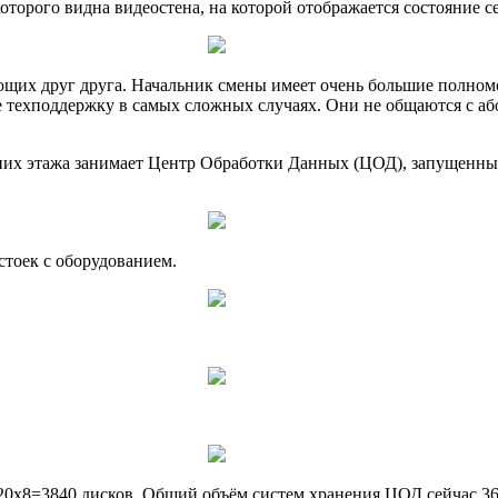
оторого видна видеостена, на которой отображается состояние с
ющих друг друга. Начальник смены имеет очень большие полном
 техподдержку в самых сложных случаях. Они не общаются с аб
них этажа занимает Центр Обработки Данных (ЦОД), запущенный
стоек с оборудованием.
x20x8=3840 дисков. Общий объём систем хранения ЦОД сейчас 360