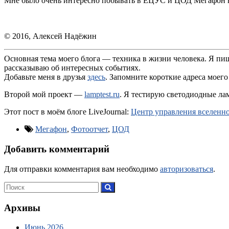
Мне было очень интересно побывать в ЕЦУС и ЦОД Мегафон в 
© 2016, Алексей Надёжин
Основная тема моего блога — техника в жизни человека. Я пи
рассказываю об интересных событиях.
Добавьте меня в друзья
здесь
. Запомните короткие адреса моего
Второй мой проект —
lamptest.ru
. Я тестирую светодиодные лам
Этот пост в моём блоге LiveJournal:
Центр управления вселенн
Мегафон
,
Фотоотчет
,
ЦОД
Добавить комментарий
Для отправки комментария вам необходимо
авторизоваться
.
Архивы
Июнь 2026