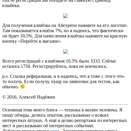
После регистрации вы попадёте на главную страницу
кэшбека.
Для получения кэшбэка на Aliexpress нажмите на его логотип.
Там показывается кэшбэк 7%, но я надеюсь, что фактически
он будет 10,5%. Для начисления кэшбэка нажмите на красную
кнопку «Перейти в магазин».
Всего регистраций с кэшбэком 10,5% было 3333. Сейчас
осталось 1750. Регистрируйтесь, пока не кончились.
p.s. Ссылка реферальная, и я надеюсь, что я тоже с этого что-
то получу. Если получу, пущу на лампочки для тестов, как
обычно.
© 2016, Алексей Надёжин
Основная тема моего блога — техника в жизни человека. Я
пишу обзоры, делюсь опытом, рассказываю о всяких
интересных штуках. А ещё я делаю репортажи из интересных
мест и рассказываю об интересных событиях.
Добавьте меня в друзья
здесь
. Запомните короткие адреса