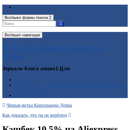
Вкл/выкл формы поиска
Вкл/выкл навигации
Алексей Надёжин о технике и не
только
Зеркало блога ammo1.lj.ru
Домой
BatteryTest 2 — Народный измеритель ёмкости батареек
и аккумуляторов
BatteryTest v1.0
Чёрная метка Корпорации Добра
Как доказать, что ты не верблюд
Кэшбек 10,5% на Aliexpress