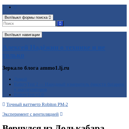
Вкл/выкл формы поиска
Вкл/выкл навигации
Алексей Надёжин о технике и не
только
Зеркало блога ammo1.lj.ru
Домой
BatteryTest 2 — Народный измеритель ёмкости батареек
и аккумуляторов
BatteryTest v1.0
Точный ваттметр Robiton PM-2
Эксперимент с вентиляцией
Вернулся из Долькабара