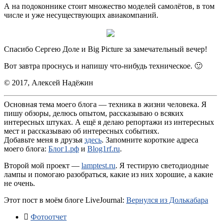
А на подоконнике стоит множество моделей самолётов, в том
числе и уже несуществующих авиакомпаний.
Спасибо Сергею Доле и Big Picture за замечательный вечер!
Вот завтра проснусь и напишу что-нибудь техническое. 🙂
© 2017, Алексей Надёжин
Основная тема моего блога — техника в жизни человека. Я
пишу обзоры, делюсь опытом, рассказываю о всяких
интересных штуках. А ещё я делаю репортажи из интересных
мест и рассказываю об интересных событиях.
Добавьте меня в друзья
здесь
. Запомните короткие адреса
моего блога:
Блог1.рф
и
Blog1rf.ru
.
Второй мой проект —
lamptest.ru
. Я тестирую светодиодные
лампы и помогаю разобраться, какие из них хорошие, а какие
не очень.
Этот пост в моём блоге LiveJournal:
Вернулся из Долькабара
Фотоотчет