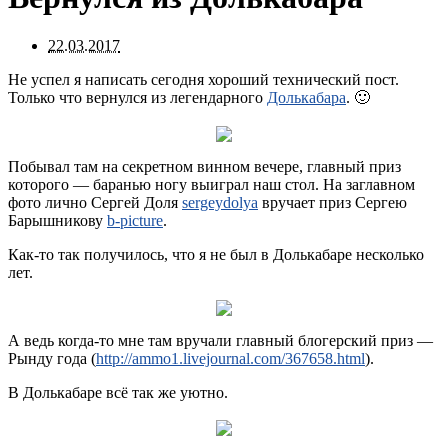
22.03.2017
Не успел я написать сегодня хороший технический пост.
Только что вернулся из легендарного
Долькабара
. 🙂
Побывал там на секретном винном вечере, главный приз
которого — баранью ногу выиграл наш стол. На заглавном
фото лично Сергей Доля
sergeydolya
вручает приз Сергею
Барышникову
b-picture
.
Как-то так получилось, что я не был в Долькабаре несколько
лет.
А ведь когда-то мне там вручали главный блогерский приз —
Рынду года (
http://ammo1.livejournal.com/367658.html
).
В Долькабаре всё так же уютно.