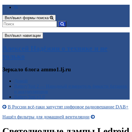
Вкл/выкл формы поиска
Вкл/выкл навигации
Алексей Надёжин о технике и не
только
Зеркало блога ammo1.lj.ru
Домой
BatteryTest 2 — Народный измеритель ёмкости батареек
и аккумуляторов
BatteryTest v1.0
В России всё-таки запустят цифровое радиовещание DAB+
Нашёл фильтры для домашней вентиляции
Светодиодные лампы Ledroid