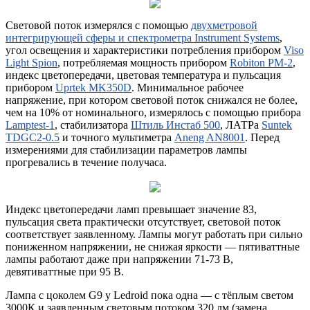
Световой поток измерялся с помощью
двухметровой
интегрирующей сферы и спектрометра Instrument Systems
,
угол освещения и характеристики потребления прибором
Viso
Light Spion
, потребляемая мощность прибором
Robiton PM-2
,
индекс цветопередачи, цветовая температура и пульсация
прибором
Uprtek MK350D
. Минимальное рабочее
напряжение, при котором световой поток снижался не более,
чем на 10% от номинального, измерялось с помощью прибора
Lamptest-1
, стабилизатора
Штиль Инстаб 500
, ЛАТРа
Suntek
TDGC2-0.5
и точного мультиметра
Aneng AN8001
. Перед
измерениями для стабилизации параметров лампы
прогревались в течение получаса.
Индекс цветопередачи ламп превышает значение 83,
пульсация света практически отсутствует, световой поток
соответствует заявленному. Лампы могут работать при сильно
пониженном напряжении, не снижая яркости — пятиваттные
лампы работают даже при напряжении 71-73 В,
девятиваттные при 95 В.
Лампа с цоколем G9 у Ledroid пока одна — с тёплым светом
3000К и заявленным световым потоком 320 лм (замена