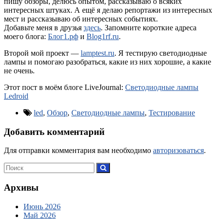
пишу обзоры, делюсь опытом, рассказываю о всяких
интересных штуках. А ещё я делаю репортажи из интересных
мест и рассказываю об интересных событиях.
Добавьте меня в друзья
здесь
. Запомните короткие адреса
моего блога:
Блог1.рф
и
Blog1rf.ru
.
Второй мой проект —
lamptest.ru
. Я тестирую светодиодные
лампы и помогаю разобраться, какие из них хорошие, а какие
не очень.
Этот пост в моём блоге LiveJournal:
Светодиодные лампы
Ledroid
led
,
Обзор
,
Светодиодные лампы
,
Тестирование
Добавить комментарий
Для отправки комментария вам необходимо
авторизоваться
.
Архивы
Июнь 2026
Май 2026