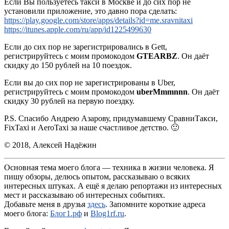
Если Вы пользуетесь такси в Москве и до сих пор не
установили приложение, это давно пора сделать:
https://play.google.com/store/apps/details?id=me.sravnitaxi
https://itunes.apple.com/ru/app/id1225499630
Если до сих пор не зарегистрировались в Gett,
регистрируйтесь с моим промокодом
GTEARBZ
. Он даёт
скидку до 150 рублей на 10 поездок.
Если вы до сих пор не зарегистрированы в Uber,
регистрируйтесь с моим промокодом
uberMmmnnn
. Он даёт
скидку 30 рублей на первую поездку.
P.S. Спасибо Андрею Азарову, придумавшему СравниТакси,
FixTaxi и AeroTaxi за наше счастливое детство. 🙂
© 2018, Алексей Надёжин
Основная тема моего блога — техника в жизни человека. Я
пишу обзоры, делюсь опытом, рассказываю о всяких
интересных штуках. А ещё я делаю репортажи из интересных
мест и рассказываю об интересных событиях.
Добавьте меня в друзья
здесь
. Запомните короткие адреса
моего блога:
Блог1.рф
и
Blog1rf.ru
.