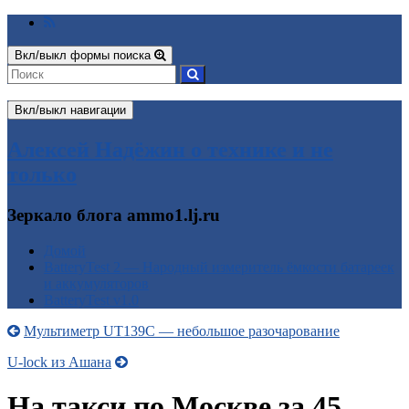
Вкл/выкл формы поиска
Вкл/выкл навигации
Алексей Надёжин о технике и не
только
Зеркало блога ammo1.lj.ru
Домой
BatteryTest 2 — Народный измеритель ёмкости батареек
и аккумуляторов
BatteryTest v1.0
Мультиметр UT139C — небольшое разочарование
U-lock из Ашана
На такси по Москве за 45