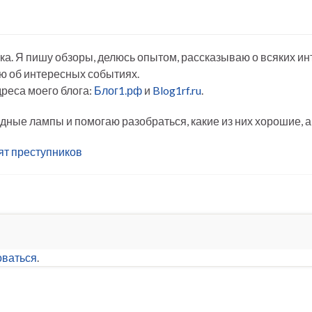
ка. Я пишу обзоры, делюсь опытом, рассказываю о всяких и
ю об интересных событиях.
дреса моего блога:
Блог1.рф
и
Blog1rf.ru
.
одные лампы и помогаю разобраться, какие из них хорошие, а 
ят преступников
оваться
.