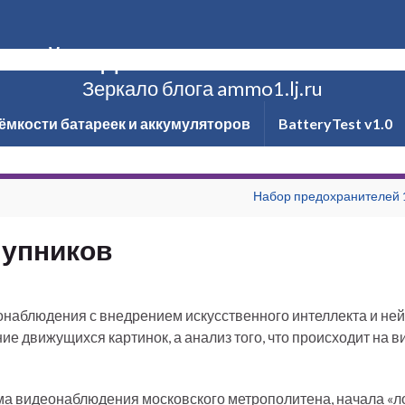
ксей Надёжин о технике и не то
Зеркало блога ammo1.lj.ru
ёмкости батареек и аккумуляторов
BatteryTest v1.0
Набор предохранителей 
тупников
еонаблюдения с внедрением искусственного интеллекта и ней
е движущихся картинок, а анализ того, что происходит на 
ема видеонаблюдения московского метрополитена, начала «л