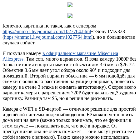
Конечно, картинка не такая, как с сенсором
https://ammo1.livejournal.com/1027764.html
«>Sony IMX323
(
https://ammo1.livejournal.com/1027764.html
), но в большинстве
случаев сойдёт.
Я покупал камеру
в официальном магазине Misecu на
Aliexpress
. Там есть много вариантов. Я взял камеру 1080P без
блока питания и карты памяти с объективом 3.6 мм за $26.72.
Объектив 3.6 мм даёт угол обзора около 90° и подходит для
помещений. Второй вариант объектива — 6 мм подойдёт для
съёмки с большого расстояния на улице (например, повесить
камеру на стене 3 этажа и снимать автостоянку). Скорее всего
вариант камеры с разрешением 720P будет давать ещё худшую
картинку. Разница там $5, но я решил не рисковать.
Камера с WIFI и SD-картой — отличное решение для простой
и дешёвой системы видеонаблюдения. Её можно установить
дома или на даче (важно только понимать, что её функция в
этом случае — показывать вам, что всё в порядке. От
преступников она не очень поможет — они могут унести её с
собой вместе с записью). Таких камер можно использовать