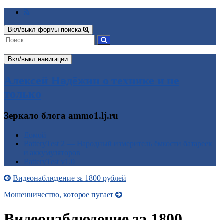
Вкл/выкл формы поиска
Вкл/выкл навигации
Алексей Надёжин о технике и не
только
Зеркало блога ammo1.lj.ru
Домой
BatteryTest 2 — Народный измеритель ёмкости батареек
и аккумуляторов
BatteryTest v1.0
Видеонаблюдение за 1800 рублей
Мошенничество, которое пугает
Видеонаблюдение за 1800