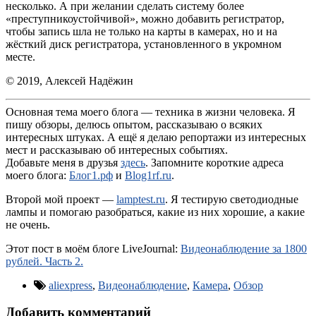
несколько. А при желании сделать систему более
«преступникоустойчивой», можно добавить регистратор,
чтобы запись шла не только на карты в камерах, но и на
жёсткий диск регистратора, установленного в укромном
месте.
© 2019, Алексей Надёжин
Основная тема моего блога — техника в жизни человека. Я
пишу обзоры, делюсь опытом, рассказываю о всяких
интересных штуках. А ещё я делаю репортажи из интересных
мест и рассказываю об интересных событиях.
Добавьте меня в друзья
здесь
. Запомните короткие адреса
моего блога:
Блог1.рф
и
Blog1rf.ru
.
Второй мой проект —
lamptest.ru
. Я тестирую светодиодные
лампы и помогаю разобраться, какие из них хорошие, а какие
не очень.
Этот пост в моём блоге LiveJournal:
Видеонаблюдение за 1800
рублей. Часть 2.
aliexpress
,
Видеонаблюдение
,
Камера
,
Обзор
Добавить комментарий