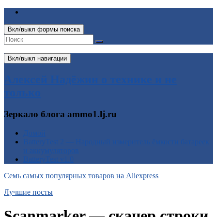
Вкл/выкл формы поиска
Вкл/выкл навигации
Алексей Надёжин о технике и не
только
Зеркало блога ammo1.lj.ru
Домой
BatteryTest 2 — Народный измеритель ёмкости батареек
и аккумуляторов
BatteryTest v1.0
Семь самых популярных товаров на Aliexpress
Лучшие посты
Scanmarker — сканер строки