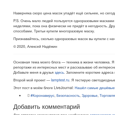
Наверняка скоро цена масок упадёт ещё сильнее, но сегодн
P.S. Очень мало людей пользуется одноразовыми масками 
неделями, пока она физически не придёт в негодность. Др
способами. Третьи купили многоразовую маску.
Признавайтесь, сколько одноразовых масок вы купили с н
© 2020, Алексей Надёжин
Основная тема моего блога — техника в жизни человека. Я
репортажи из интересных мест и рассказываю об интересн
Добавьте меня в друзья
здесь
. Запомните короткие адреса 
Второй мой проект —
lamptest.ru
. Я тестирую светодиодные
Этот пост в моём блоге LiveJournal:
Нашёл самые дешёвые 
#Коронавирус
,
Безопасность
,
Здоровье
,
Торговля
Добавить комментарий
Для отправки комментария вам необходимо
авторизоватьс