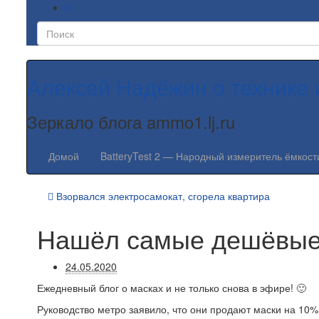
Алексей Надёжин о технике 
Зеркало блога ammo1.lj.ru
Домой
BatteryTest 2 — Народный измеритель ёмкост
Взорвался электросамокат, сгорела квартира
Нашёл самые дешёвые 
24.05.2020
Ежедневный блог о масках и не только снова в эфире! 🙂
Руководство метро заявило, что они продают маски на 10%