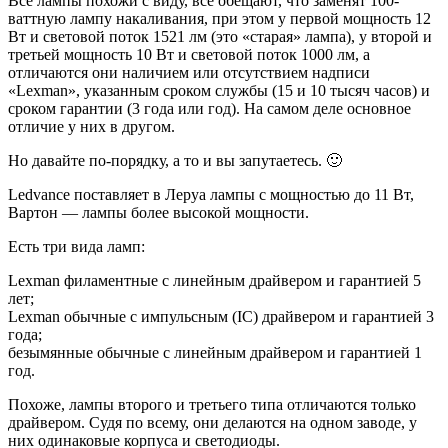
Все лампы похожи с виду, все обещают, что заменят 100-
ваттную лампу накаливания, при этом у первой мощность 12
Вт и световой поток 1521 лм (это «старая» лампа), у второй и
третьей мощность 10 Вт и световой поток 1000 лм, а
отличаются они наличием или отсутствием надписи
«Lexman», указанным сроком службы (15 и 10 тысяч часов) и
сроком гарантии (3 года или год). На самом деле основное
отличие у них в другом.
Но давайте по-порядку, а то и вы запутаетесь. 🙂
Ledvance поставляет в Леруа лампы с мощностью до 11 Вт,
Вартон — лампы более высокой мощности.
Есть три вида ламп:
Lexman филаментные с линейным драйвером и гарантией 5
лет;
Lexman обычные с импульсным (IC) драйвером и гарантией 3
года;
безымянные обычные с линейным драйвером и гарантией 1
год.
Похоже, лампы второго и третьего типа отличаются только
драйвером. Судя по всему, они делаются на одном заводе, у
них одинаковые корпуса и светодиоды.