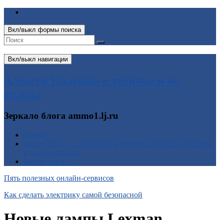
Вкл/выкл формы поиска
Вкл/выкл навигации
Алексей Надёжин о технике и не
только
Зеркало блога ammo1.lj.ru
Домой
BatteryTest 2 — Народный измеритель ёмкости батареек
и аккумуляторов
BatteryTest v1.0
Пять полезных онлайн-сервисов
Как сделать электрику самой безопасной
Новые лампы Lexman