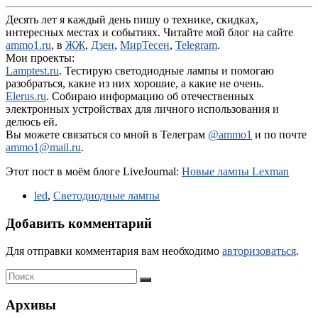
Десять лет я каждый день пишу о технике, скидках,
интересных местах и событиях. Читайте мой блог на сайте
ammo1.ru
, в
ЖЖ
,
Дзен
,
МирТесен
,
Telegram
.
Мои проекты:
Lamptest.ru
. Тестирую светодиодные лампы и помогаю
разобраться, какие из них хорошие, а какие не очень.
Elerus.ru
. Собираю информацию об отечественных
электронных устройствах для личного использования и
делюсь ей.
Вы можете связаться со мной в Телеграм
@ammo1
и по почте
ammo1@mail.ru
.
Этот пост в моём блоге LiveJournal:
Новые лампы Lexman
led
,
Светодиодные лампы
Добавить комментарий
Для отправки комментария вам необходимо
авторизоваться
.
Архивы