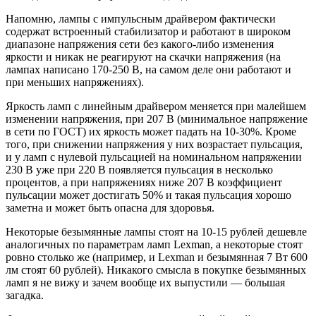
Напомню, лампы с импульсным драйвером фактически
содержат встроенный стабилизатор и работают в широком
диапазоне напряжения сети без какого-либо изменения
яркости и никак не реагируют на скачки напряжения (на
лампах написано 170-250 В, на самом деле они работают и
при меньших напряжениях).
Яркость ламп с линейным драйвером меняется при малейшем
изменении напряжения, при 207 В (минимальное напряжение
в сети по ГОСТ) их яркость может падать на 10-30%. Кроме
того, при снижении напряжения у них возрастает пульсация,
и у ламп с нулевой пульсацией на номинальном напряжении
230 В уже при 220 В появляется пульсация в несколько
процентов, а при напряжениях ниже 207 В коэффициент
пульсации может достигать 50% и такая пульсация хорошо
заметна и может быть опасна для здоровья.
Некоторые безымянные лампы стоят на 10-15 рублей дешевле
аналогичных по параметрам ламп Lexman, а некоторые стоят
ровно столько же (например, и Lexman и безымянная 7 Вт 600
лм стоят 60 рублей). Никакого смысла в покупке безымянных
ламп я не вижу и зачем вообще их выпустили — большая
загадка.