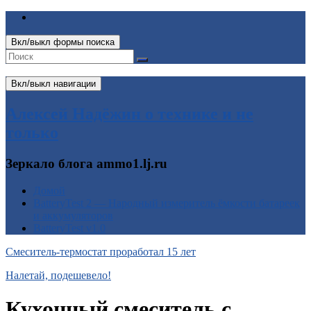
Вкл/выкл формы поиска
Вкл/выкл навигации
Алексей Надёжин о технике и не
только
Зеркало блога ammo1.lj.ru
Домой
BatteryTest 2 — Народный измеритель ёмкости батареек
и аккумуляторов
BatteryTest v1.0
Смеситель-термостат проработал 15 лет
Налетай, подешевело!
Кухонный смеситель с