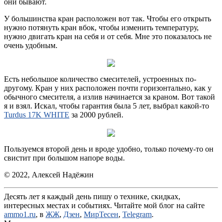
они бывают.
У большинства кран расположен вот так. Чтобы его открыть
нужно потянуть кран вбок, чтобы изменить температуру,
нужно двигать кран на себя и от себя. Мне это показалось не
очень удобным.
Есть небольшое количество смесителей, устроенных по-
другому. Кран у них расположен почти горизонтально, как у
обычного смесителя, а излив начинается за краном. Вот такой
я и взял. Искал, чтобы гарантия была 5 лет, выбрал какой-то
Turdus 17K WHITE
за 2000 рублей.
Пользуемся второй день и вроде удобно, только почему-то он
свистит при большом напоре воды.
© 2022, Алексей Надёжин
Десять лет я каждый день пишу о технике, скидках,
интересных местах и событиях. Читайте мой блог на сайте
ammo1.ru
, в
ЖЖ
,
Дзен
,
МирТесен
,
Telegram
.