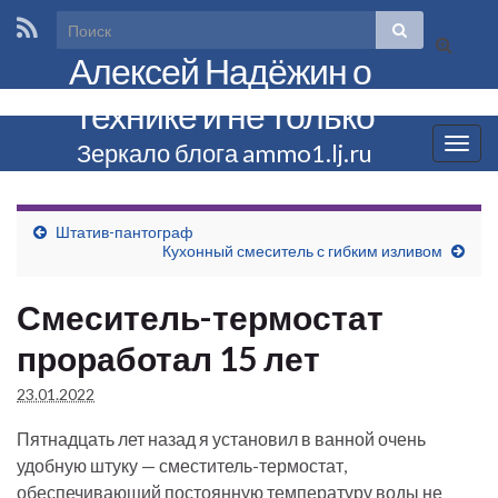
Вкл/
Алексей Надёжин о
выкл
формы
технике и не только
поиска
Вкл/
Зеркало блога ammo1.lj.ru
выкл
нави
Штатив-пантограф
Кухонный смеситель с гибким изливом
Смеситель-термостат
проработал 15 лет
23.01.2022
Пятнадцать лет назад я установил в ванной очень
удобную штуку — сместитель-термостат,
обеспечивающий постоянную температуру воды не