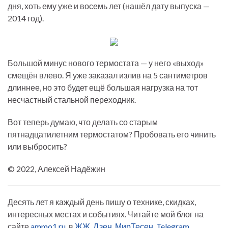
дня, хоть ему уже и восемь лет (нашёл дату выпуска —
2014 год).
Большой минус нового термостата — у него «выход»
смещён влево. Я уже заказал излив на 5 сантиметров
длиннее, но это будет ещё большая нагрузка на тот
несчастный стальной переходник.
Вот теперь думаю, что делать со старым
пятнадцатилетним термостатом? Пробовать его чинить
или выбросить?
© 2022, Алексей Надёжин
Десять лет я каждый день пишу о технике, скидках,
интересных местах и событиях. Читайте мой блог на
сайте
ammo1.ru
, в
ЖЖ
,
Дзен
,
МирТесен
,
Telegram
.