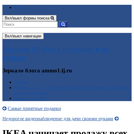
Вкл/выкл формы поиска
Вкл/выкл навигации
Алексей Надёжин о технике и не
только
Зеркало блога ammo1.lj.ru
Домой
BatteryTest 2 — Народный измеритель ёмкости батареек
и аккумуляторов
BatteryTest v1.0
Самые приятные подарки
Недорогое видеонаблюдение для дачи своими руками
IKEA начинает продажу всех