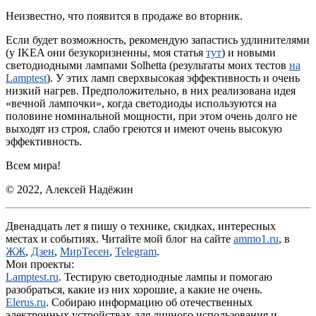
Неизвестно, что появится в продаже во вторник.
Если будет возможность, рекомендую запастись удлинителями
(у IKEA они безукоризненны, моя статья
тут
) и новыми
светодиодными лампами Solhetta (результаты моих тестов
на
Lamptest
). У этих ламп сверхвысокая эффективность и очень
низкий нагрев. Предположительно, в них реализована идея
«вечной лампочки», когда светодиоды используются на
половине номинальной мощности, при этом очень долго не
выходят из строя, слабо греются и имеют очень высокую
эффективность.
Всем мира!
© 2022, Алексей Надёжин
Двенадцать лет я пишу о технике, скидках, интересных
местах и событиях. Читайте мой блог на сайте
ammo1.ru
, в
ЖЖ
,
Дзен
,
МирТесен
,
Telegram
.
Мои проекты:
Lamptest.ru
. Тестирую светодиодные лампы и помогаю
разобраться, какие из них хорошие, а какие не очень.
Elerus.ru
. Собираю информацию об отечественных
электронных устройствах для личного использования и