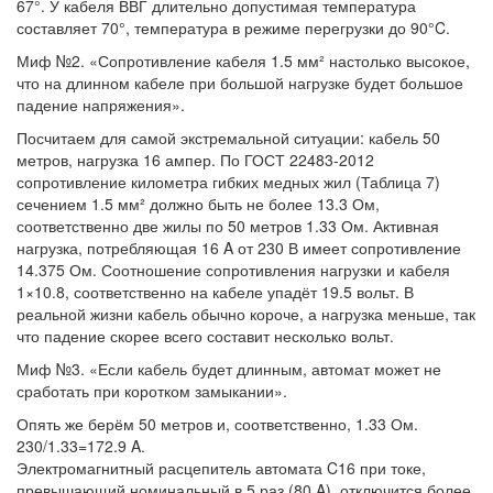
67°. У кабеля ВВГ длительно допустимая температура
составляет 70°, температура в режиме перегрузки до 90°C.
Миф №2. «Сопротивление кабеля 1.5 мм² настолько высокое,
что на длинном кабеле при большой нагрузке будет большое
падение напряжения».
Посчитаем для самой экстремальной ситуации: кабель 50
метров, нагрузка 16 ампер. По ГОСТ 22483-2012
сопротивление километра гибких медных жил (Таблица 7)
сечением 1.5 мм² должно быть не более 13.3 Ом,
соответственно две жилы по 50 метров 1.33 Ом. Активная
нагрузка, потребляющая 16 A от 230 В имеет сопротивление
14.375 Ом. Соотношение сопротивления нагрузки и кабеля
1×10.8, соответственно на кабеле упадёт 19.5 вольт. В
реальной жизни кабель обычно короче, а нагрузка меньше, так
что падение скорее всего составит несколько вольт.
Миф №3. «Если кабель будет длинным, автомат может не
сработать при коротком замыкании».
Опять же берём 50 метров и, соответственно, 1.33 Ом.
230/1.33=172.9 A.
Электромагнитный расцепитель автомата C16 при токе,
превышающий номинальный в 5 раз (80 A), отключится более,