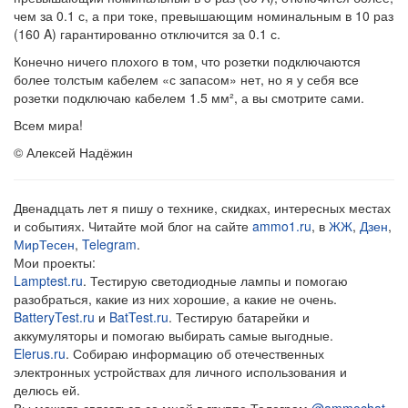
чем за 0.1 с, а при токе, превышающим номинальным в 10 раз
(160 A) гарантированно отключится за 0.1 с.
Конечно ничего плохого в том, что розетки подключаются
более толстым кабелем «с запасом» нет, но я у себя все
розетки подключаю кабелем 1.5 мм², а вы смотрите сами.
Всем мира!
© Алексей Надёжин
Двенадцать лет я пишу о технике, скидках, интересных местах
и событиях. Читайте мой блог на сайте
ammo1.ru
, в
ЖЖ
,
Дзен
,
МирТесен
,
Telegram
.
Мои проекты:
Lamptest.ru
. Тестирую светодиодные лампы и помогаю
разобраться, какие из них хорошие, а какие не очень.
BatteryTest.ru
и
BatTest.ru
. Тестирую батарейки и
аккумуляторы и помогаю выбирать самые выгодные.
Elerus.ru
. Собираю информацию об отечественных
электронных устройствах для личного использования и
делюсь ей.
Вы можете связаться со мной в группе Телеграм
@ammochat
.