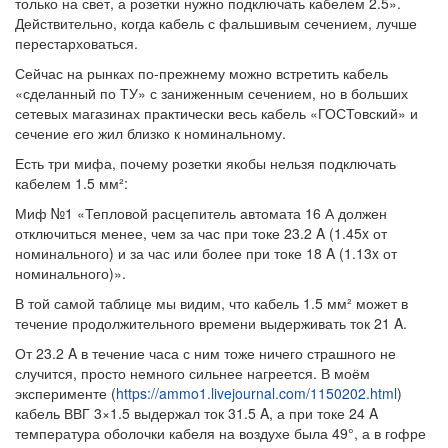
только на свет, а розетки нужно подключать кабелем 2.5».
Действительно, когда кабель с фальшивым сечением, лучше
перестарховаться.
Сейчас на рынках по-прежнему можно встретить кабель
«сделанный по ТУ» с заниженным сечением, но в больших
сетевых магазинах практически весь кабель «ГОСТовский» и
сечение его жил близко к номинальному.
Есть три мифа, почему розетки якобы нельзя подключать
кабелем 1.5 мм²:
Миф №1 «Тепловой расцепитель автомата 16 А должен
отключиться менее, чем за час при токе 23.2 A (1.45x от
номинального) и за час или более при токе 18 A (1.13x от
номинального)».
В той самой таблице мы видим, что кабель 1.5 мм² может в
течение продолжительного времени выдерживать ток 21 A.
От 23.2 A в течение часа с ним тоже ничего страшного не
случится, просто немного сильнее нагреется. В моём
эксперименте (
https://ammo1.livejournal.com/1150202.html
)
кабель ВВГ 3×1.5 выдержал ток 31.5 A, а при токе 24 A
температура оболочки кабеля на воздухе была 49°, а в гофре