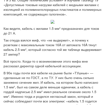
1 и 3 кВ. Общие технические условия» и изучаем Таблицу 19
«Допустимые токовые нагрузки кабелей с медными жилами с
изоляцией из поливинилхлоридных пластикатов и полимерных
композиций, не содержащих галогенов».
Как видите, кабель с жилами 1.5 мм² предназначен для токов
до 21 А.
Так откуда взялся миф, что «не выдержит», и почему к
розеткам с максимальным током 16A от автомата 16A тянут
кабель 2.5 мм², который согласно той же таблице выдерживает
27 ампер?
Всё просто. Когда-то о возникновении этого мифа мне
рассказал директор одной кабельной ассоциации.
В 90е годы почти все кабели на рынке были «ТУшные» —
сделанные не по ГОСТ, а по ТУ. У них было очень сильно
занижено сечение жил. И кабель, на котором было написано
1.5 мм², был на самом деле меньше единички, а кабель с
гордой надписью 2.5 мм² имел реальное сечение около 1.5
мм². Именно тогда и родился негласный закон, который и
сейчас соблюдают почти все электрики: «кабель 1.5 годится