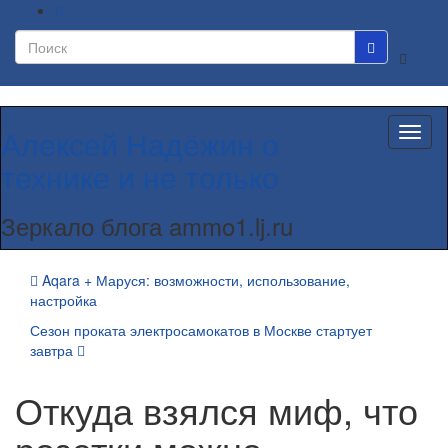
Вкл/
выкл
формы
поиска
Алексей Надёжин о
Вкл/
выкл
технике и не только
навиг
Зеркало блога ammo1.lj.ru
Aqara + Маруся: возможности, использование,
настройка
Сезон проката электросамокатов в Москве стартует
завтра
Откуда взялся миф, что