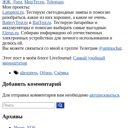
ЖЖ
,
Дзен
,
МирТесен
,
Telegram
.
Мои проекты:
Lamptest.ru
. Тестирую светодиодные лампы и помогаю
разобраться, какие из них хорошие, а какие не очень.
BatteryTest.ru
и
BatTest.ru
. Тестирую батарейки и
аккумуляторы и помогаю выбирать самые выгодные.
Elerus.ru
. Собираю информацию об отечественных
электронных устройствах для личного использования и
делюсь ей.
Вы можете связаться со мной в группе Телеграм
@ammochat
.
Этот пост в моём блоге LiveJournal:
Самый удобный
миништатив
aliexpress
,
Обзор
,
Съёмка
Добавить комментарий
Для отправки комментария вам необходимо
авторизоваться
.
Архивы
Июнь 2026