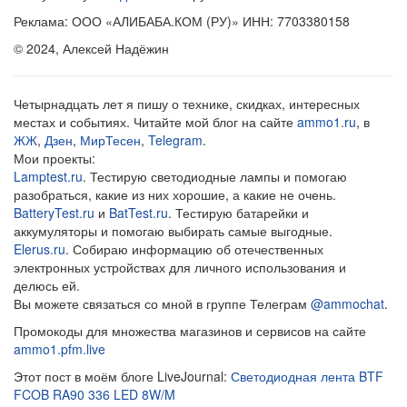
Реклама: ООО «АЛИБАБА.КОМ (РУ)» ИНН: 7703380158
© 2024, Алексей Надёжин
Четырнадцать лет я пишу о технике, скидках, интересных
местах и событиях. Читайте мой блог на сайте
ammo1.ru
, в
ЖЖ
,
Дзен
,
МирТесен
,
Telegram
.
Мои проекты:
Lamptest.ru
. Тестирую светодиодные лампы и помогаю
разобраться, какие из них хорошие, а какие не очень.
BatteryTest.ru
и
BatTest.ru
. Тестирую батарейки и
аккумуляторы и помогаю выбирать самые выгодные.
Elerus.ru
. Собираю информацию об отечественных
электронных устройствах для личного использования и
делюсь ей.
Вы можете связаться со мной в группе Телеграм
@ammochat
.
Промокоды для множества магазинов и сервисов на сайте
ammo1.pfm.live
Этот пост в моём блоге LiveJournal:
Светодиодная лента BTF
FCOB RA90 336 LED 8W/M