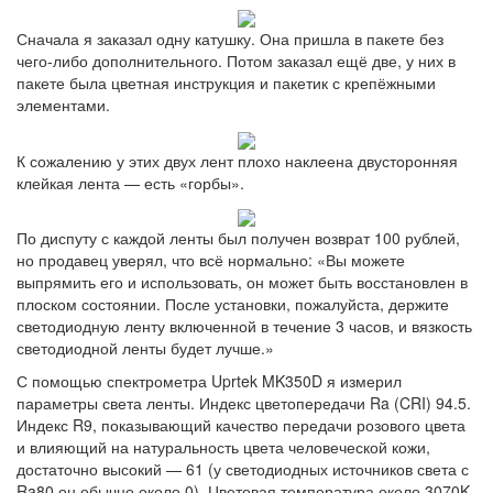
Сначала я заказал одну катушку. Она пришла в пакете без
чего-либо дополнительного. Потом заказал ещё две, у них в
пакете была цветная инструкция и пакетик с крепёжными
элементами.
К сожалению у этих двух лент плохо наклеена двусторонняя
клейкая лента — есть «горбы».
По диспуту с каждой ленты был получен возврат 100 рублей,
но продавец уверял, что всё нормально: «Вы можете
выпрямить его и использовать, он может быть восстановлен в
плоском состоянии. После установки, пожалуйста, держите
светодиодную ленту включенной в течение 3 часов, и вязкость
светодиодной ленты будет лучше.»
С помощью спектрометра Uprtek MK350D я измерил
параметры света ленты. Индекс цветопередачи Ra (CRI) 94.5.
Индекс R9, показывающий качество передачи розового цвета
и влияющий на натуральность цвета человеческой кожи,
достаточно высокий — 61 (у светодиодных источников света с
Ra80 он обычно около 0). Цветовая температура около 3070K.