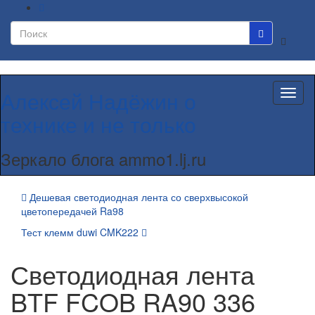
Вкл/
выкл
формы
поиска
Алексей Надёжин о
Вкл/
выкл
технике и не только
навиг
Зеркало блога ammo1.lj.ru
Дешевая светодиодная лента со сверхвысокой
цветопередачей Ra98
Тест клемм duwi CMK222
Светодиодная лента
BTF FCOB RA90 336