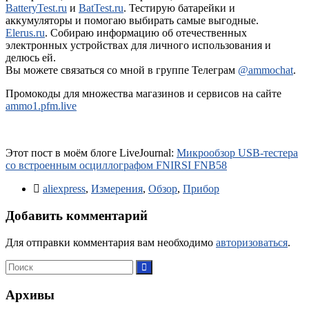
BatteryTest.ru
и
BatTest.ru
. Тестирую батарейки и
аккумуляторы и помогаю выбирать самые выгодные.
Elerus.ru
. Собираю информацию об отечественных
электронных устройствах для личного использования и
делюсь ей.
Вы можете связаться со мной в группе Телеграм
@ammochat
.
Промокоды для множества магазинов и сервисов на сайте
ammo1.pfm.live
Этот пост в моём блоге LiveJournal:
Микрообзор USB-тестера
со встроенным осциллографом FNIRSI FNB58
aliexpress
,
Измерения
,
Обзор
,
Прибор
Добавить комментарий
Для отправки комментария вам необходимо
авторизоваться
.
Архивы