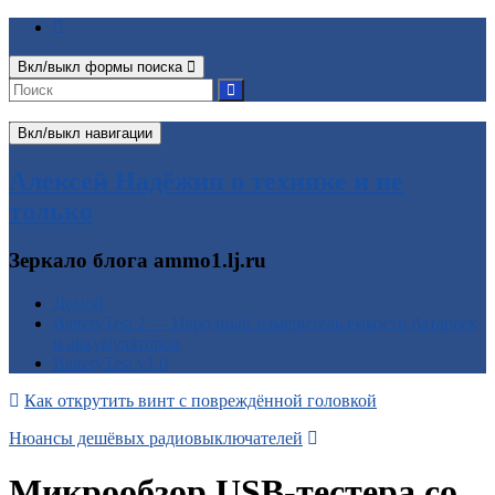
Вкл/выкл формы поиска
Вкл/выкл навигации
Алексей Надёжин о технике и не
только
Зеркало блога ammo1.lj.ru
Домой
BatteryTest 2 — Народный измеритель ёмкости батареек
и аккумуляторов
BatteryTest v1.0
Как открутить винт с повреждённой головкой
Нюансы дешёвых радиовыключателей
Микрообзор USB-тестера со