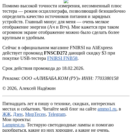
Помимо высокой точности измерения, несомненный плюс
тестера — режим осциллографа, позволяющий безошибочно
определить качество источников питания и зарядных
устройств. Главный минус для меня — очень мелкое
отображение энергии (Ач и Втч). Мне кажется при таком
огромном экране отображение можно было сделать более
крупным и удобным.
Сейчас в официальном магазине FNIRSI на AliExpress
действует промокод
FNSCD272
дающий скидку $3 при
покупке USB-тестера
FNIRSI FNB58
.
Срок действия промокода до 18.02.2026.
Реклама: ООО «АЛИБАБА.КОМ (РУ)» ИНН: 7703380158
© 2026, Алексей Надёжин
Пятнадцать лет я пишу о технике, скидках, интересных
местах и событиях. Читайте мой блог на сайте
ammo1.ru
, в
ЖЖ
,
Дзен
,
МирТесен
,
Telegram
.
Мои проекты:
Lamptest.ru
. Тестирую светодиодные лампы и помогаю
разобраться, какие из них хорошие, а какие не очень.