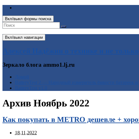
Вкл/выкл формы поиска
Вкл/выкл навигации
Алексей Надёжин о технике и не только
Зеркало блога ammo1.lj.ru
Домой
BatteryTest 2 — Народный измеритель ёмкости батареек и
BatteryTest v1.0
Архив
Ноябрь 2022
Как покупать в METRO дешевле + хоро
18.11.2022