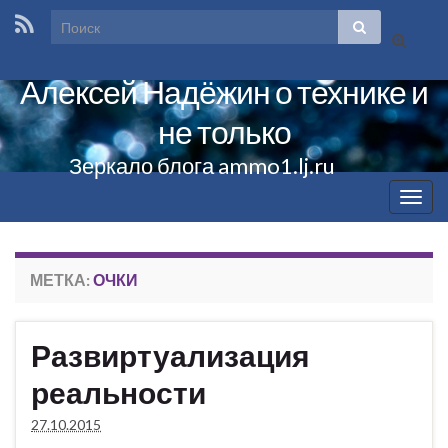
Вкл/
выкл
Алексей Надёжин о технике и
формы
поиска
не только
Зеркало блога ammo1.lj.ru
Вкл/
выкл
нави
МЕТКА:
ОЧКИ
Развиртуализация
реальности
27.10.2015