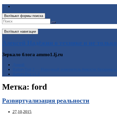
Вкл/выкл формы поиска
Вкл/выкл навигации
Алексей Надёжин о технике и не только
Зеркало блога ammo1.lj.ru
Домой
BatteryTest 2 — Народный измеритель ёмкости батареек и
BatteryTest v1.0
Метка:
ford
Развиртуализация реальности
27.10.2015