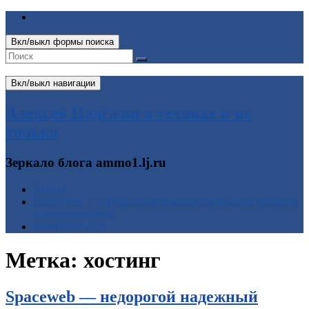
Вкл/выкл формы поиска
Вкл/выкл навигации
Алексей Надёжин о технике и не
только
Зеркало блога ammo1.lj.ru
Домой
BatteryTest 2 — Народный измеритель ёмкости батареек
и аккумуляторов
BatteryTest v1.0
Метка:
хостинг
Spaceweb — недорогой надежный