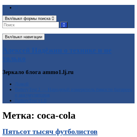
Вкл/выкл формы поиска
Вкл/выкл навигации
Алексей Надёжин о технике и не
только
Зеркало блога ammo1.lj.ru
Домой
BatteryTest 2 — Народный измеритель ёмкости батареек
и аккумуляторов
BatteryTest v1.0
Метка:
coca-cola
Пятьсот тысяч футболистов