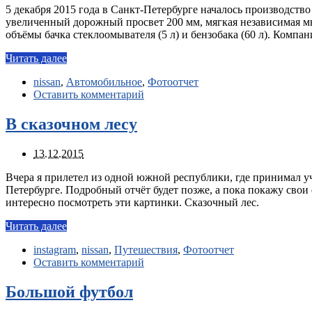
5 декабря 2015 года в Санкт-Петербурге началось производство
увеличенный дорожный просвет 200 мм, мягкая независимая мн
объёмы бачка стеклоомывателя (5 л) и бензобака (60 л). Компа
Читать далее
nissan
,
Автомобильное
,
Фотоотчет
Оставить комментарий
В сказочном лесу
13.12.2015
Вчера я прилетел из одной южной республики, где принимал уча
Петербурге. Подробный отчёт будет позже, а пока покажу свои ф
интересно посмотреть эти картинки. Сказочный лес.
Читать далее
instagram
,
nissan
,
Путешествия
,
Фотоотчет
Оставить комментарий
Большой футбол