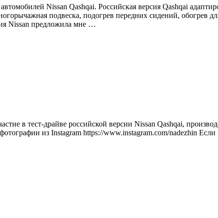
 автомобилей Nissan Qashqai. Российская версия Qashqai адапти
огорычажная подвеска, подогрев передних сидений, обогрев дл
ния Nissan предложила мне …
стие в тест-драйве российской версии Nissan Qashqai, производ
отографии из Instagram https://www.instagram.com/nadezhin Если