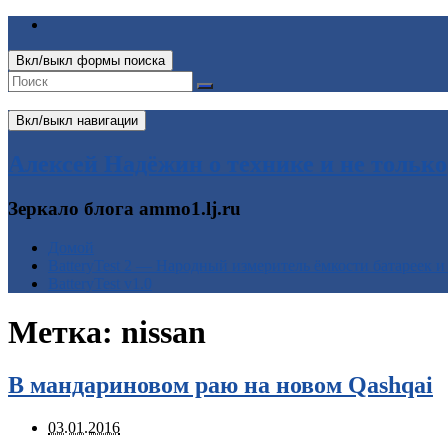
Вкл/выкл формы поиска
Вкл/выкл навигации
Алексей Надёжин о технике и не только
Зеркало блога ammo1.lj.ru
Домой
BatteryTest 2 — Народный измеритель ёмкости батареек и
BatteryTest v1.0
Метка:
nissan
В мандариновом раю на новом Qashqai
03.01.2016