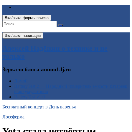
Вкл/выкл формы поиска
Вкл/выкл навигации
Алексей Надёжин о технике и не
только
Зеркало блога ammo1.lj.ru
Домой
BatteryTest 2 — Народный измеритель ёмкости батареек
и аккумуляторов
BatteryTest v1.0
Бесплатный концерт в День варенья
Лосеферма
Yota стала четвёртым