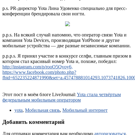
p.s. PR-директор Yota Лина Удовенко специально для пресс-
конференции брендировала свои ногти.
p.p.s. На всякий случай напомню, что оператор связи Yota и
компания Yota Devices, производящая YotPhone и другие
мобильные устройства — две разные независимые компании.
p.p.p.s. Я принял участие в конкурсе селфи, главным призом в
котором стал красивый номер Yota и, похоже, победил:
http://instagram.com/p/rooO5Qvoy6,
https://www.facebook.com/photo.php?
fbid=652235224871990&set=a.457478881014293.1073741826.100
Этот пост в моём блоге LiveJournal:
Yota стала четвёртым
федеральным мобильным оператором
yota
,
Мобильная связь
,
Мобильный интернет
Добавить комментарий
Для отправки комментария вам необходимо
авторизоваться
.