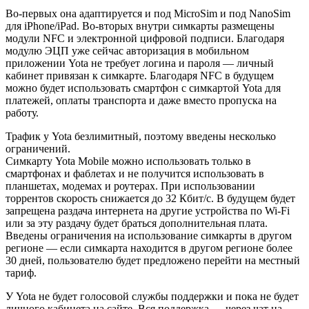
Во-первых она адаптируется и под MicroSim и под NanoSim
для iPhone/iPad. Во-вторых внутри симкарты размещены
модули NFC и электронной цифровой подписи. Благодаря
модулю ЭЦП уже сейчас авторизация в мобильном
приложении Yota не требует логина и пароля — личный
кабинет привязан к симкарте. Благодаря NFC в будущем
можно будет использовать смартфон с симкартой Yota для
платежей, оплаты транспорта и даже вместо пропуска на
работу.
Трафик у Yota безлимитный, поэтому введены несколько
ограничений.
Симкарту Yota Mobile можно использовать только в
смартфонах и фаблетах и не получится использовать в
планшетах, модемах и роутерах. При использовании
торрентов скорость снижается до 32 Кбит/с. В будущем будет
запрещена раздача интернета на другие устройства по Wi-Fi
или за эту раздачу будет браться дополнительная плата.
Введены ограничения на использование симкарты в другом
регионе — если симкарта находится в другом регионе более
30 дней, пользователю будет предложено перейти на местный
тариф.
У Yota не будет голосовой службы поддержки и пока не будет
личного кабинета на сайте. Вся поддержка — через чат на