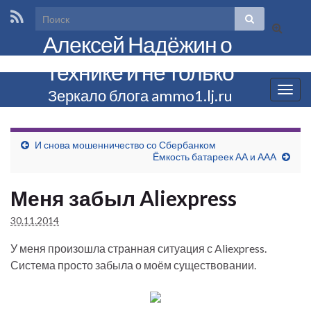
Вкл/
Алексей Надёжин о
выкл
формы
технике и не только
поиска
Вкл/
Зеркало блога ammo1.lj.ru
выкл
нави
И снова мошенничество со Сбербанком
Ёмкость батареек АА и ААА
Меня забыл Aliexpress
30.11.2014
У меня произошла странная ситуация с Aliexpress.
Система просто забыла о моём существовании.