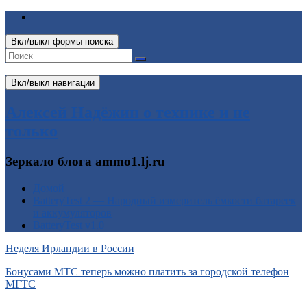
Вкл/выкл формы поиска
Вкл/выкл навигации
Алексей Надёжин о технике и не
только
Зеркало блога ammo1.lj.ru
Домой
BatteryTest 2 — Народный измеритель ёмкости батареек
и аккумуляторов
BatteryTest v1.0
Неделя Ирландии в России
Бонусами МТС теперь можно платить за городской телефон
МГТС