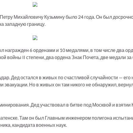
 Петру Михайловичу Кузьмину было 24 года. Он был досрочн
а западную границу.
ыл награжден 6 орденами и 10 медалями, в том числе два ор
й войны II степени, два ордена Знак Почета, две медали за
дар. Дед остался в живых по счастливой случайности — его 
 эвакуации. Но в живых он там никого не обнаружил, вернул
инирования. Дед участвовал в битве под Москвой и взятии 
латенске. Там он был Главным инженером полигона испытан
ника, кандидата военных наук.