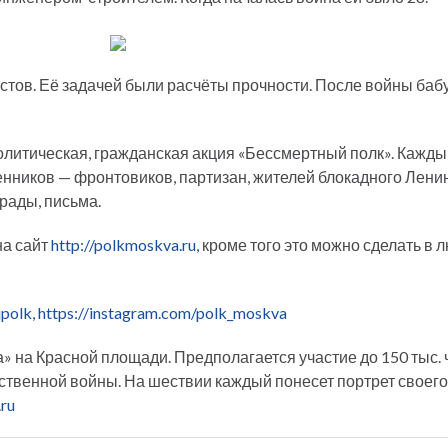
стов. Её задачей были расчёты прочности. После войны баб
олитическая, гражданская акция «Бессмертный полк». Кажды
енников — фронтовиков, партизан, жителей блокадного Ленин
грады, письма.
на сайт
http://polkmoskva.ru,
кроме того это можно сделать в 
polk,
https://instagram.com/polk_moskva
 на Красной площади. Предполагается участие до 150 тыс. че
ственной войны. На шествии каждый понесет портрет своего
.ru