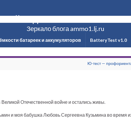
ксей Надёжин о технике и не то
Зеркало блога ammo1.lj.ru
ёмкости батареек и аккумуляторов
BatteryTest v1.0
Ю-тест — профориент
 Великой Отечественной войне и остались живы.
ьмин и моя бабушка Любовь Сергеевна Кузьмина во время их