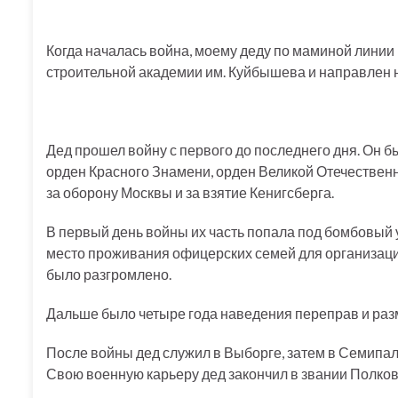
Когда началась война, моему деду по маминой линии
строительной академии им. Куйбышева и направлен н
Дед прошел войну с первого до последнего дня. Он б
орден Красного Знамени, орден Великой Отечественно
за оборону Москвы и за взятие Кенигсберга.
В первый день войны их часть попала под бомбовый у
место проживания офицерских семей для организации
было разгромлено.
Дальше было четыре года наведения переправ и разм
После войны дед служил в Выборге, затем в Семипа
Свою военную карьеру дед закончил в звании Полков