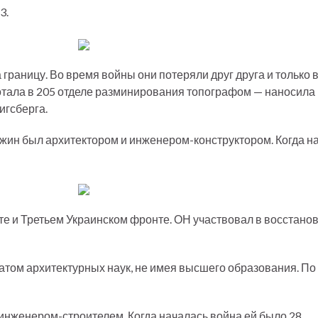
3.
границу. Во время войны они потеряли друг друга и только в
ботала в 205 отделе разминирования топографом — наносила 
игсберга.
жин был архитектором и инженером-конструктором. Когда на
е и Третьем Украинском фронте. ОН участвовал в восстан
атом архитектурных наук, не имея высшего образования. По 
нженером-строителем. Когда началась война ей было 28.