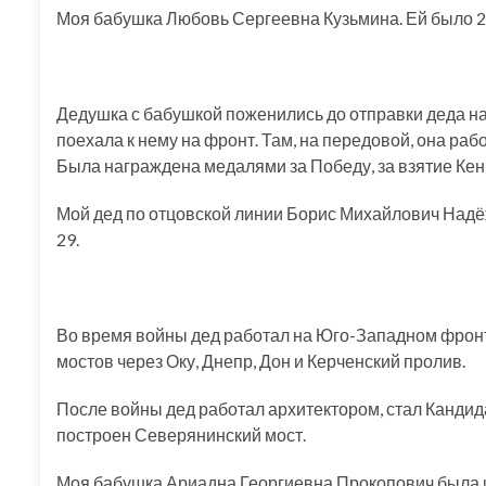
Моя бабушка Любовь Сергеевна Кузьмина. Ей было 2
Дедушка с бабушкой поженились до отправки деда на 
поехала к нему на фронт. Там, на передовой, она ра
Была награждена медалями за Победу, за взятие Кен
Мой дед по отцовской линии Борис Михайлович Надё
29.
Во время войны дед работал на Юго-Западном фронт
мостов через Оку, Днепр, Дон и Керченский пролив.
После войны дед работал архитектором, стал Кандид
построен Северянинский мост.
Моя бабушка Ариадна Георгиевна Прокопович была и