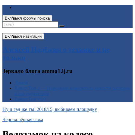
Вкл/выкл формы поиска
Вкл/выкл навигации
Алексей Надёжин о технике и не
только
Зеркало блога ammo1.lj.ru
Домой
BatteryTest 2 — Народный измеритель ёмкости батареек
и аккумуляторов
BatteryTest v1.0
Ну и гад-же-ты! 2018/15, выбираем площадку
Чёрная-чёрная сажа
Велозамок на колесо