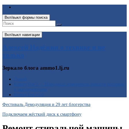
Вкл/выкл формы поиска
Вкл/выкл навигации
Алексей Надёжин о технике и не
только
Зеркало блога ammo1.lj.ru
Домой
BatteryTest 2 — Народный измеритель ёмкости батареек
и аккумуляторов
BatteryTest v1.0
Фестиваль Демодуляция и 29 лет блогерства
Подключаем жёсткий диск к смартфону
Ремонт стиральной машины