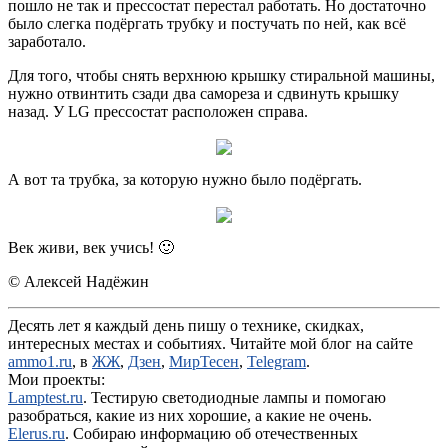
пошло не так и прессостат перестал работать. Но достаточно
было слегка подёргать трубку и постучать по ней, как всё
заработало.
Для того, чтобы снять верхнюю крышку стиральной машины,
нужно отвинтить сзади два самореза и сдвинуть крышку
назад. У LG прессостат расположен справа.
А вот та трубка, за которую нужно было подёргать.
Век живи, век учись! 🙂
© Алексей Надёжин
Десять лет я каждый день пишу о технике, скидках,
интересных местах и событиях. Читайте мой блог на сайте
ammo1.ru
, в
ЖЖ
,
Дзен
,
МирТесен
,
Telegram
.
Мои проекты:
Lamptest.ru
. Тестирую светодиодные лампы и помогаю
разобраться, какие из них хорошие, а какие не очень.
Elerus.ru
. Собираю информацию об отечественных