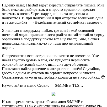
Неделю назад TheBat! вдруг перестал отправлять письма. Мне
было некогда разбираться, и я просто временно перестал
отвечать в почте. Через пару дней почта перестала и
получаться. И при получении и при отправке возникала одна
и та же ошибка — «Недействительный сертификат сервера».
Я написал в поддержку mail.ru, где живёт мой основной
почтовый ящик, приложив логи (найти на сайте mail.ru форму
обращения в поддержку почты тот ещё квест). Увы, в ответ
поддержка написала какую-то чушь про неправильный
пароль.
Я перелопатил все настройки, но ничего не помогало. Уже
начал грустно думать о том, что придётся переносить
основной почтовый ящик с mail.ru на другой сервис.
Попытался найти решение в интернете и нашёл! Случайно,
где-то в одном из ответов на сервисе вопросов и ответов.
Оказывается, нужная настройка находится не в настройках. 🙂
Нужно зайти в меню Сервис — S/MIME и TLS…
И там переключить пункт «Реализация S/MIME и
сертификаты TLS» с «Внутренняя» на «Microsoft CryptoAPI».