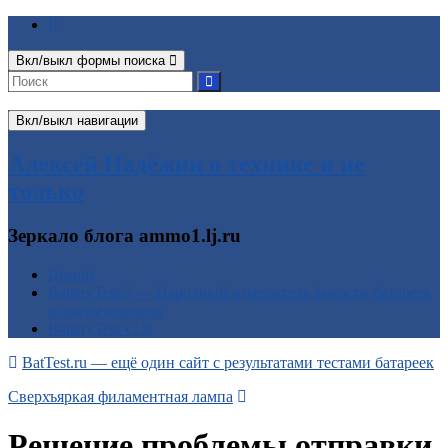
Вкл/выкл формы поиска
Вкл/выкл навигации
Алексей Надёжин о технике и не
только
Зеркало блога ammo1.lj.ru
Домой
BatteryTest 2 — Народный измеритель ёмкости батареек
и аккумуляторов
BatteryTest v1.0
BatTest.ru — ещё один сайт с результатами тестами батареек
Сверхъяркая филаментная лампа
Решение проблемы отправки