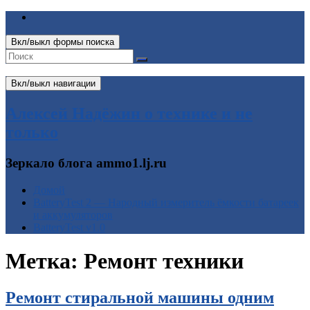
Вкл/выкл формы поиска
Вкл/выкл навигации
Алексей Надёжин о технике и не
только
Зеркало блога ammo1.lj.ru
Домой
BatteryTest 2 — Народный измеритель ёмкости батареек
и аккумуляторов
BatteryTest v1.0
Метка:
Ремонт техники
Ремонт стиральной машины одним