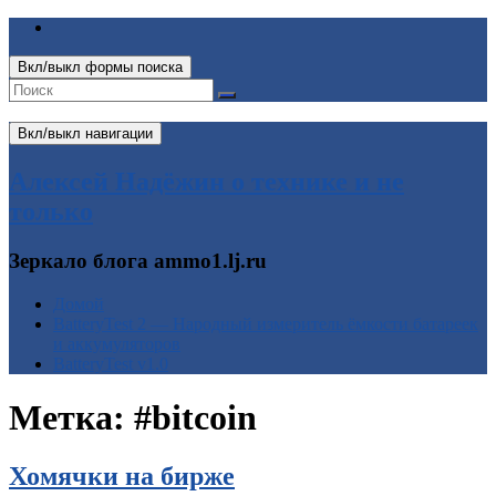
Вкл/выкл формы поиска
Вкл/выкл навигации
Алексей Надёжин о технике и не
только
Зеркало блога ammo1.lj.ru
Домой
BatteryTest 2 — Народный измеритель ёмкости батареек
и аккумуляторов
BatteryTest v1.0
Метка:
#bitcoin
Хомячки на бирже